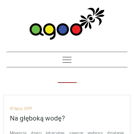
Skip
to
content
Posted
10 lipca, 2019
on
Na głęboką wodę?
Mniejsze dzieci intuicyjnie zawsze wybiorą działanie